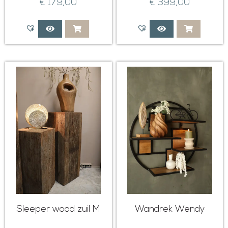
€
179,00
€
399,00
Sleeper wood zuil M
Wandrek Wendy