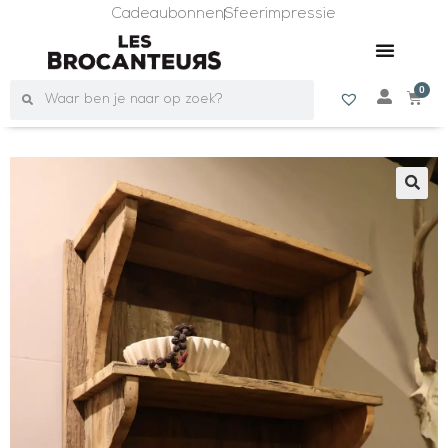
Cadeaubonnen
Sfeerimpressie
0