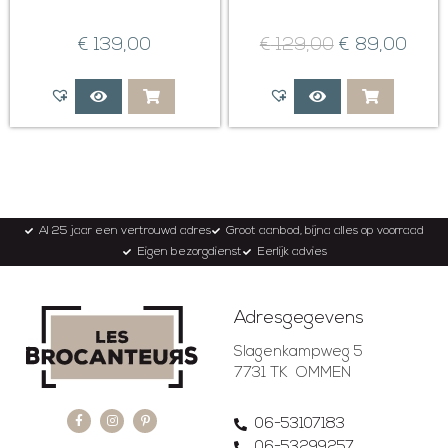
€
139,00
€
129,00
€
89,00
Al 25 jaar een vertrouwd adres
Groot aanbod, bijna alles op voorraad
Eigen bezorgdienst
Eerlijk advies
Adresgegevens
Slagenkampweg 5
7731 TK OMMEN
06-53107183
06-53299257