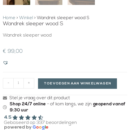
Home
>
Winkel
>
Wandrek sleeper wood S
Wandrek sleeper wood S
Wandrek sleeper wood
€
99,00
-
+
TOEVOEGEN AAN WINKELWAGEN
Stel je vraag over dit product
Shop 24/7 online
- of kom langs, we zijn
geopend vanaf
9:30 uur
4.5
Gebaseerd op 337 beoordelingen
powered by
G
o
o
g
l
e