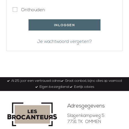
Onthouden
INLOGGEN
Je wachtwoord vergeten?
Al 25 jaar een vertrouwd adres
Groot aanbod, bijna alles op voorraad
Eigen bezorgdienst
Eerlijk advies
Adresgegevens
Slagenkampweg 5
7731 TK OMMEN