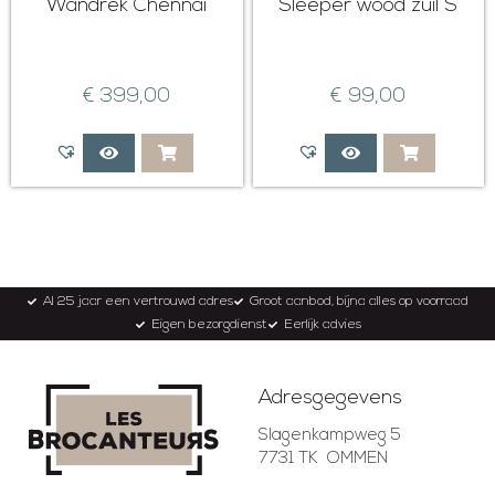
Wandrek Chennai
Sleeper wood zuil S
€
399,00
€
99,00
Al 25 jaar een vertrouwd adres
Groot aanbod, bijna alles op voorraad
Eigen bezorgdienst
Eerlijk advies
Adresgegevens
Slagenkampweg 5
7731 TK OMMEN