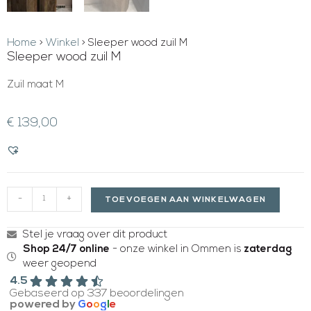
Home
>
Winkel
>
Sleeper wood zuil M
Sleeper wood zuil M
Zuil maat M
€
139,00
-
+
TOEVOEGEN AAN WINKELWAGEN
Stel je vraag over dit product
Shop 24/7 online
- onze winkel in Ommen is
zaterdag
weer geopend
4.5
Gebaseerd op 337 beoordelingen
powered by
G
o
o
g
l
e