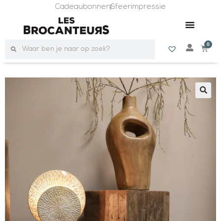
Cadeaubonnen
Sfeerimpressie
0