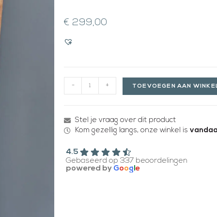
€
299,00
-
+
TOEVOEGEN AAN WINK
Stel je vraag over dit product
Kom gezellig langs, onze winkel is
vandaa
4.5
Gebaseerd op 337 beoordelingen
powered by
G
o
o
g
l
e