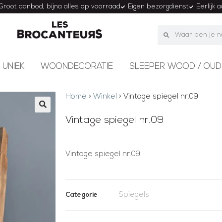
Groot aanbod, bijna alles op voorraad
Eigen bezorgdienst
Eerlijk 
 UNIEK
WOONDECORATIE
SLEEPER WOOD / OUD
Home
>
Winkel
>
Vintage spiegel nr.09
Vintage spiegel nr.09
Vintage spiegel nr.09
Spiegels
Categorie