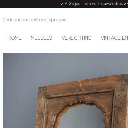
Al 25 jaar een vertrouwd adres
Cadeaubonnen
Sfeerimpressie
HOME
MEUBELS
VERLICHTING
VINTAGE EN