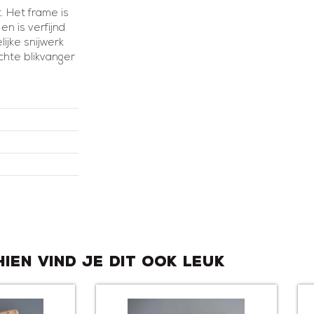
t. Het frame is
en is verfijnd
ijke snijwerk
chte blikvanger
hien vind je dit ook leuk