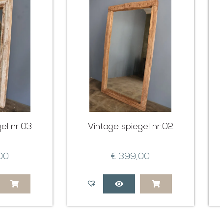
el nr.03
Vintage spiegel nr.02
00
€
399,00