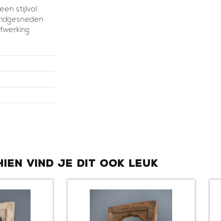
en stijlvol
handgesneden
afwerking.
hien vind je dit ook leuk