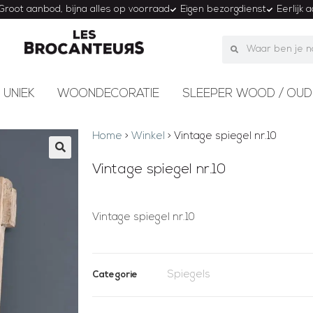
Groot aanbod, bijna alles op voorraad
Eigen bezorgdienst
Eerlijk 
 UNIEK
WOONDECORATIE
SLEEPER WOOD / OUD
Home
>
Winkel
>
Vintage spiegel nr.10
Vintage spiegel nr.10
Vintage spiegel nr.10
Spiegels
Categorie