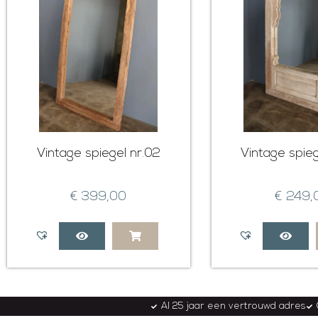
Vintage spiegel nr.02
Vintage spieg
€
399,00
€
249,
Al 25 jaar een vertrouwd adres