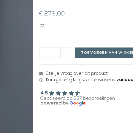
€
279,00
-
+
TOEVOEGEN AAN WINK
Stel je vraag over dit product
Kom gezellig langs, onze winkel is
vandaa
4.5
Gebaseerd op 337 beoordelingen
powered by
G
o
o
g
l
e