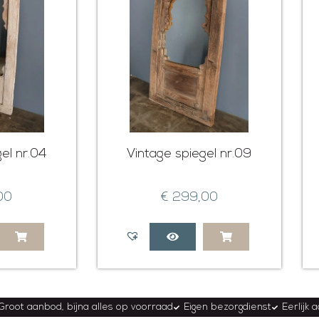
el nr.04
Vintage spiegel nr.09
00
€
299,00
Groot aanbod, bijna alles op voorraad
Eigen bezorgdienst
Eerlijk 