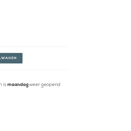
ELWAGEN
 is
maandag
weer geopend