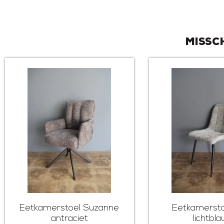
Missc
Eetkamerstoel Suzanne
Eetkamersto
antraciet
lichtbl