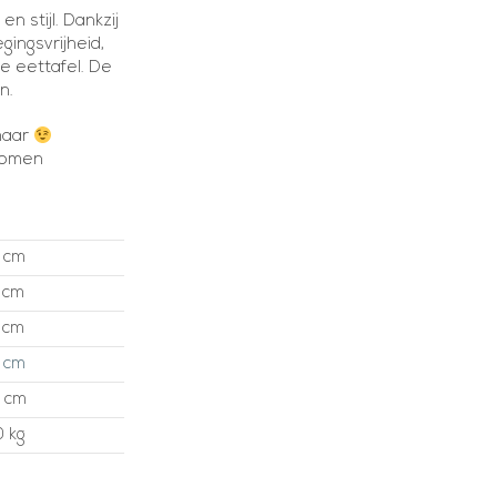
 stijl. Dankzij
ingsvrijheid,
e eettafel. De
n.
 maar
 komen
 cm
 cm
 cm
 cm
 cm
0 kg