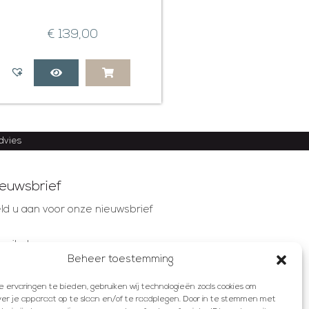
€
139,00
advies
euwsbrief
ld u aan voor onze nieuwsbrief
mailadres
Beheer toestemming
ervaringen te bieden, gebruiken wij technologieën zoals cookies om
AANMELDEN
ver je apparaat op te slaan en/of te raadplegen. Door in te stemmen met