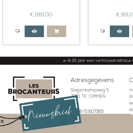
€
189,00
€
89,
Al 25 jaar een vertrouwd adres
Adresgegevens
O
Slagenkampweg 5
m
7731 TK OMMEN
d
w
d
06-53107183
v
06-53299257
z
4.5
info@lesbrocanteurs.nl
z
Gebaseerd op 337