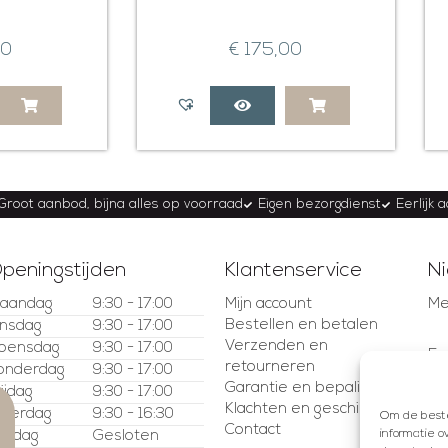
00
€
175,00
Groot aanbod, bijna alles op voorraad
Eigen bezorgdienst
Eerlijk 
peningstijden
Klantenservice
Ni
aandag
9:30 - 17:00
Mijn account
Me
Bestellen en betalen
insdag
9:30 - 17:00
Verzenden en
oensdag
9:30 - 17:00
E-
retourneren
onderdag
9:30 - 17:00
Garantie en bepalingen
rijdag
9:30 - 17:00
Klachten en geschillen
aterdag
9:30 - 16:30
Om de beste 
Contact
informatie o
ondag
Gesloten