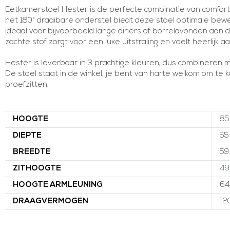
Eetkamerstoel Hester is de perfecte combinatie van comfort en
het 180° draaibare onderstel biedt deze stoel optimale beweg
ideaal voor bijvoorbeeld lange diners of borrelavonden aan d
zachte stof zorgt voor een luxe uitstraling en voelt heerlijk aa
Hester is leverbaar in 3 prachtige kleuren, dus combineren
De stoel staat in de winkel, je bent van harte welkom om te
proefzitten.
HOOGTE
85
DIEPTE
55
BREEDTE
59
ZITHOOGTE
49
HOOGTE ARMLEUNING
64
DRAAGVERMOGEN
12