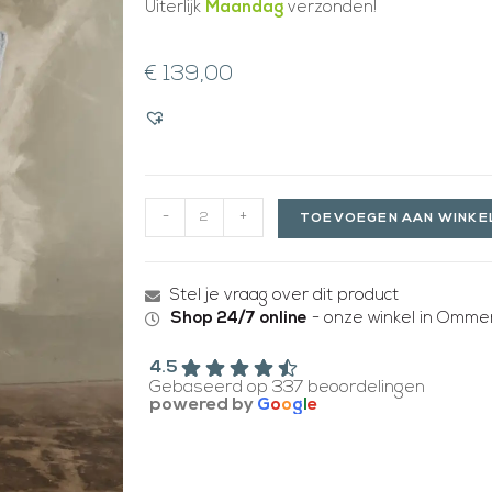
Uiterlijk
Maandag
verzonden!
€
139,00
-
+
TOEVOEGEN AAN WINK
Stel je vraag over dit product
Shop 24/7 online
- onze winkel in Ommen
4.5
Gebaseerd op 337 beoordelingen
powered by
G
o
o
g
l
e