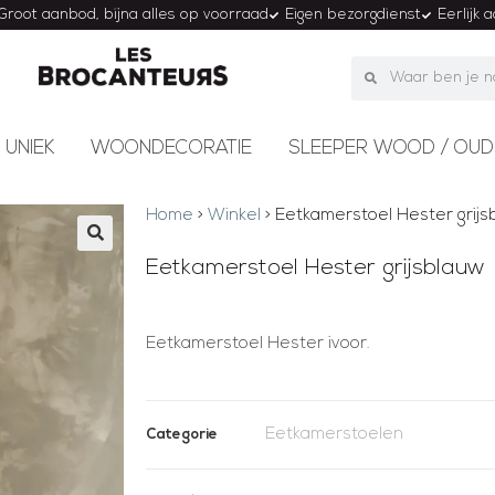
Groot aanbod, bijna alles op voorraad
Eigen bezorgdienst
Eerlijk 
 UNIEK
WOONDECORATIE
SLEEPER WOOD / OUD
Home
>
Winkel
>
Eetkamerstoel Hester grijs
Eetkamerstoel Hester grijsblauw
Eetkamerstoel Hester ivoor.
Eetkamerstoelen
Categorie