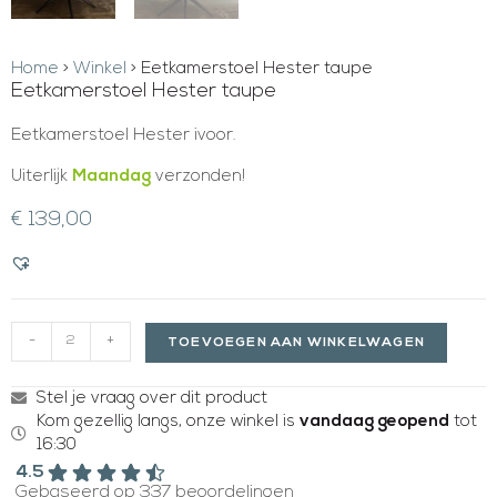
Home
>
Winkel
>
Eetkamerstoel Hester taupe
Eetkamerstoel Hester taupe
Eetkamerstoel Hester ivoor.
Uiterlijk
Maandag
verzonden!
€
139,00
-
+
TOEVOEGEN AAN WINKELWAGEN
Stel je vraag over dit product
Kom gezellig langs, onze winkel is
vandaag geopend
tot
16:30
4.5
Gebaseerd op 337 beoordelingen