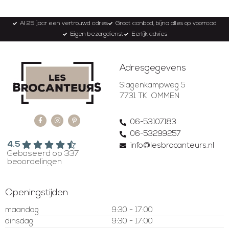
Al 25 jaar een vertrouwd adres
Groot aanbod, bijna alles op voorraad
Eigen bezorgdienst
Eerlijk advies
Adresgegevens
Slagenkampweg 5
7731 TK OMMEN
06-53107183
06-53299257
4.5
info@lesbrocanteurs.nl
Gebaseerd op 337
beoordelingen
Openingstijden
maandag
9:30 - 17:00
dinsdag
9:30 - 17:00