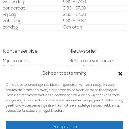
woensdag
9:30 - 17:00
donderdag
9:30 - 17:00
vrijdag
9:30 - 17:00
zaterdag
9:30 - 16:30
zondag
Gesloten
Klantenservice
Nieuwsbrief
Mijn account
Meld u aan voor onze
Bestellen en betalen
nieuwsbrief
Verzenden en retourneren
Beheer toestemming
Garantie en bepalingen
E-mailadres
Om de beste ervaringen te bieden, gebruiken wij technologieën zoals
Klachten en geschillen
cookies om informatie over je apparaat op te slaan en/of te raadplegen.
Contact
Door in te stemmen met deze technologieën kunnen wij gegevens zoals
surfgedrag of unieke ID's op deze site verwerken. Als je geen toestemming
AANMELDEN
geeft of uw toestemming intrekt, kan dit een nadelige invloed hebben op
bepaalde functies en mogelijkheden.
Accepteren