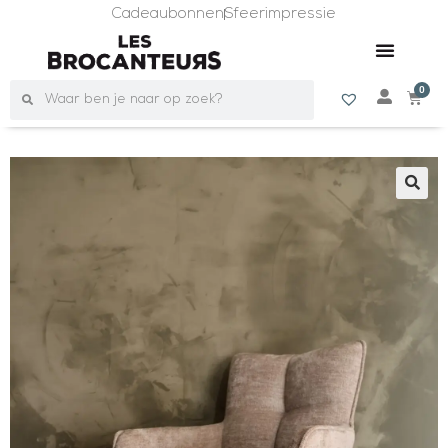
Cadeaubonnen
Sfeerimpressie
0