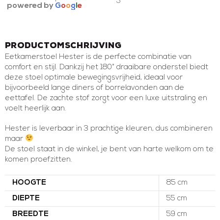
powered by
G
o
o
g
l
e
Productomschrijving
Eetkamerstoel Hester is de perfecte combinatie van
comfort en stijl. Dankzij het 180° draaibare onderstel biedt
deze stoel optimale bewegingsvrijheid, ideaal voor
bijvoorbeeld lange diners of borrelavonden aan de
eettafel. De zachte stof zorgt voor een luxe uitstraling en
voelt heerlijk aan.
Hester is leverbaar in 3 prachtige kleuren, dus combineren
maar
De stoel staat in de winkel, je bent van harte welkom om te
komen proefzitten.
HOOGTE
85 cm
DIEPTE
55 cm
BREEDTE
59 cm