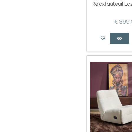
Relaxfauteuil L
€
399,