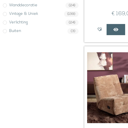
Wanddecoratie
(24)
€
169,
Vintage & Uniek
(139)
Verlichting
(24)
Buiten
(3)