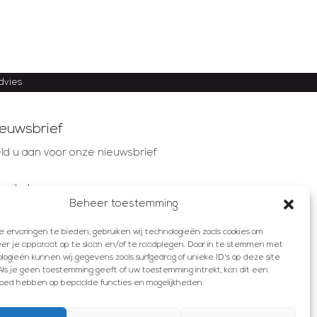
advies
euwsbrief
ld u aan voor onze nieuwsbrief
mailadres
Beheer toestemming
ervaringen te bieden, gebruiken wij technologieën zoals cookies om
AANMELDEN
ver je apparaat op te slaan en/of te raadplegen. Door in te stemmen met
ogieën kunnen wij gegevens zoals surfgedrag of unieke ID's op deze site
ls je geen toestemming geeft of uw toestemming intrekt, kan dit een
vloed hebben op bepaalde functies en mogelijkheden.