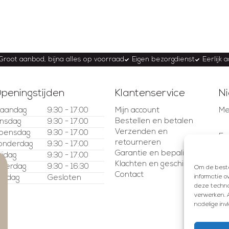
Groot aanbod, bijna alles op voorraad
Eigen bezorgdienst
Eerlijk 
peningstijden
Klantenservice
Ni
aandag
9:30 - 17:00
Mijn account
Me
Bestellen en betalen
insdag
9:30 - 17:00
Verzenden en
oensdag
9:30 - 17:00
E-
retourneren
onderdag
9:30 - 17:00
Garantie en bepalingen
rijdag
9:30 - 17:00
Klachten en geschillen
aterdag
9:30 - 16:30
Om de beste 
Contact
informatie o
ondag
Gesloten
deze technol
verwerken. A
nadelige in