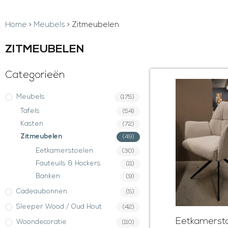
Home
>
Meubels
>
Zitmeubelen
ZITMEUBELEN
Categorieën
Meubels
(175)
Tafels
(54)
Kasten
(72)
Zitmeubelen
(49)
Eetkamerstoelen
(30)
Fauteuils & Hockers
(11)
Banken
(9)
Cadeaubonnen
(5)
Sleeper Wood / Oud Hout
(42)
Eetkamersto
Woondecoratie
(110)