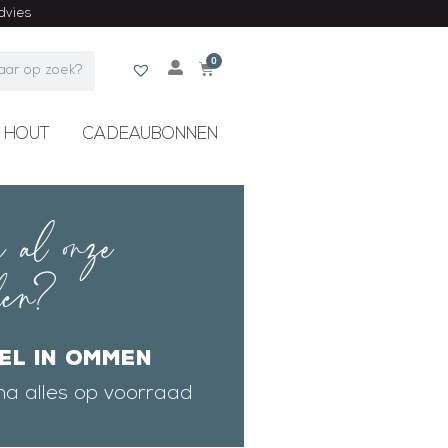
advies
0
 HOUT
CADEAUBONNEN
 al onze
len?
el in Ommen
na alles op voorraad