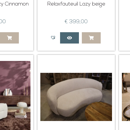
azy Cinnamon
Relaxfauteuil Lazy beige
00
€
399,00