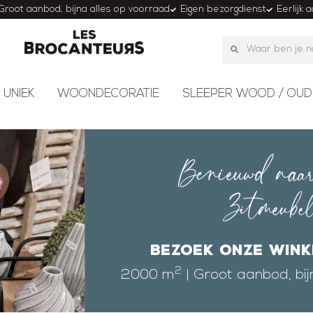
Groot aanbod, bijna alles op voorraad
Eigen bezorgdienst
Eerlijk 
 UNIEK
WOONDECORATIE
SLEEPER WOOD / OUD
Benieuwd naar
Zitmeube
Bezoek onze wink
2
2000 m
| Groot aanbod, bij