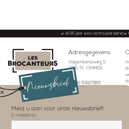
Al 25 jaar een vertrouwd adres
Adresgegevens
O
Slagenkampweg 5
m
7731 TK OMMEN
d
w
d
06-53107183
v
06-53299257
z
4.5
info@lesbrocanteurs.nl
z
Gebaseerd op 337
beoordelingen
Meld u aan voor onze nieuwsbrief!
beoordeel ons op
E-mailadres