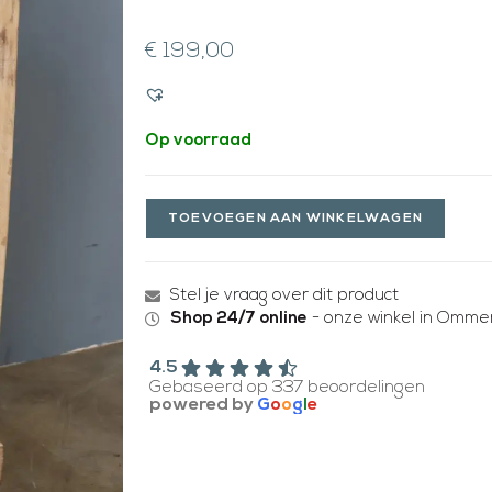
€
199,00
Op voorraad
TOEVOEGEN AAN WINKELWAGEN
Stel je vraag over dit product
Shop 24/7 online
- onze winkel in Ommen
4.5
Gebaseerd op 337 beoordelingen
powered by
G
o
o
g
l
e