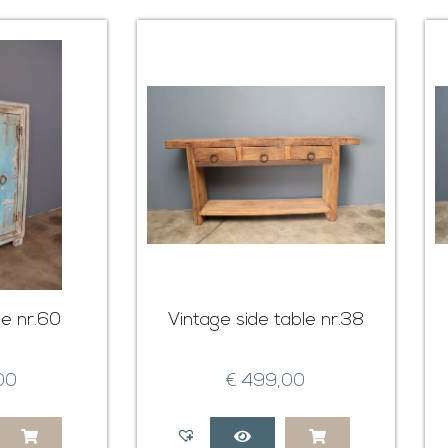
je nr.60
Vintage side table nr.38
00
€
499,00