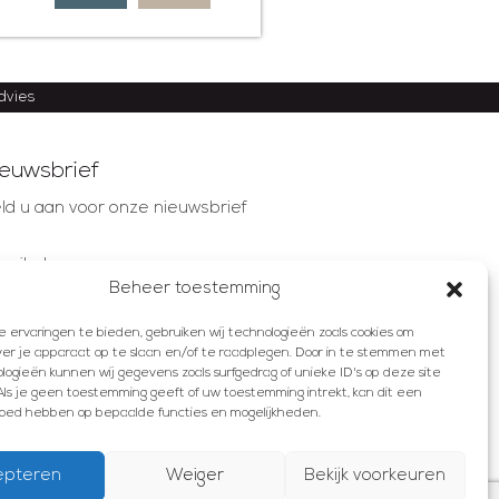
advies
euwsbrief
ld u aan voor onze nieuwsbrief
mailadres
Beheer toestemming
ervaringen te bieden, gebruiken wij technologieën zoals cookies om
AANMELDEN
ver je apparaat op te slaan en/of te raadplegen. Door in te stemmen met
ogieën kunnen wij gegevens zoals surfgedrag of unieke ID's op deze site
ls je geen toestemming geeft of uw toestemming intrekt, kan dit een
vloed hebben op bepaalde functies en mogelijkheden.
epteren
Weiger
Bekijk voorkeuren