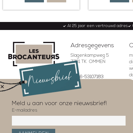
Al 25 jaar een vertrouwd adres
Adresgegevens
O
Slagenkampweg 5
m
7731 TK OMMEN
d
w
d
06-53107183
v
06-53299257
z
4.5
info@lesbrocanteurs.nl
z
Gebaseerd op 337
beoordelingen
Meld u aan voor onze nieuwsbrief!
E-mailadres