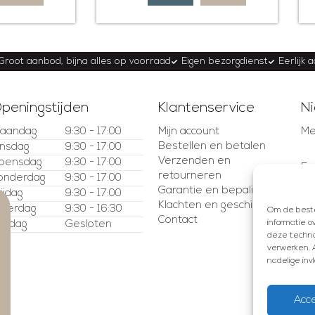
Groot aanbod, bijna alles op voorraad
Eigen bezorgdienst
Eerlijk 
peningstijden
Klantenservice
Ni
aandag
9:30 - 17:00
Mijn account
Me
Bestellen en betalen
insdag
9:30 - 17:00
Verzenden en
oensdag
9:30 - 17:00
E-
retourneren
onderdag
9:30 - 17:00
Garantie en bepalingen
rijdag
9:30 - 17:00
Klachten en geschillen
aterdag
9:30 - 16:30
Om de beste 
Contact
informatie o
ondag
Gesloten
deze technol
verwerken. A
nadelige in
Acc