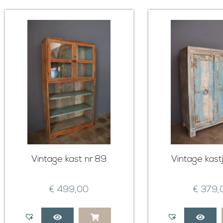
Vintage kast nr.89
Vintage kast
€
499,00
€
379,