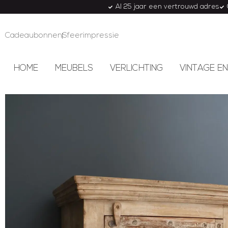
Al 25 jaar een vertrouwd adres
Cadeaubonnen
Sfeerimpressie
HOME
MEUBELS
VERLICHTING
VINTAGE EN