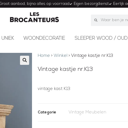
Groot aanbod, bijna alles op voorraad
Eigen bezorgdienst
Eerlijk 
 UNIEK
WOONDECORATIE
SLEEPER WOOD / OUD
Home
>
Winkel
>
Vintage kastje nr.K13
Vintage kastje nr.K13
vintage kast K13
Vintage Meubelen
Categorie