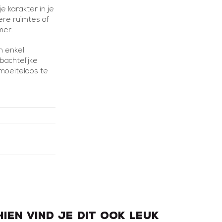
e karakter in je
ere ruimtes of
mer.
n enkel
bachtelijke
 moeiteloos te
hien vind je dit ook leuk