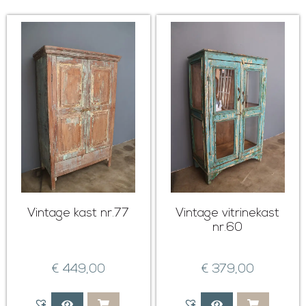
Vintage kast nr.77
Vintage vitrinekast
nr.60
€
449,00
€
379,00