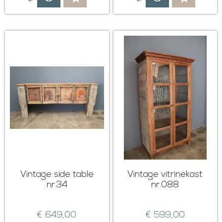
Vintage side table
Vintage vitrinekast
nr.34
nr.088
€
649,00
€
599,00