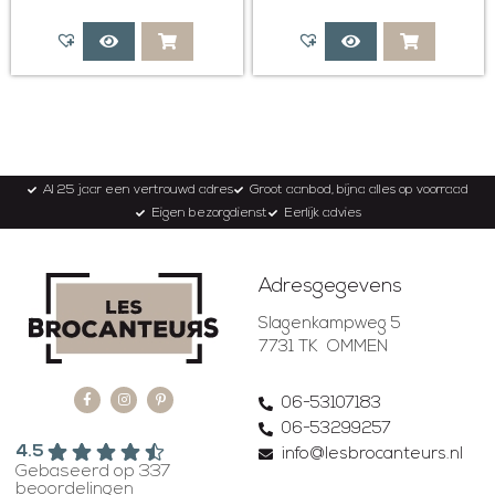
Al 25 jaar een vertrouwd adres
Groot aanbod, bijna alles op voorraad
Eigen bezorgdienst
Eerlijk advies
Adresgegevens
Slagenkampweg 5
7731 TK OMMEN
06-53107183
06-53299257
4.5
info@lesbrocanteurs.nl
Gebaseerd op 337
beoordelingen