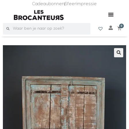
Cadeaubonnen
Sfeerimpressie
0