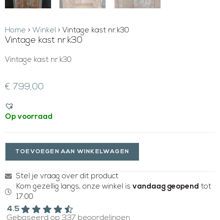
Home
>
Winkel
>
Vintage kast nr.k30
Vintage kast nr.k30
Vintage kast nr.k30
€
799,00
Op voorraad
TOEVOEGEN AAN WINKELWAGEN
Stel je vraag over dit product
Kom gezellig langs, onze winkel is
vandaag geopend
tot
17:00
4.5
Gebaseerd op 337 beoordelingen