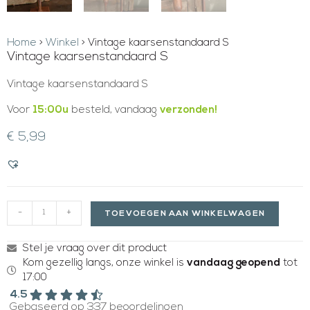
Home
>
Winkel
>
Vintage kaarsenstandaard S
Vintage kaarsenstandaard S
Vintage kaarsenstandaard S
Voor
15:00u
besteld, vandaag
verzonden!
€
5,99
-
+
TOEVOEGEN AAN WINKELWAGEN
Stel je vraag over dit product
Kom gezellig langs, onze winkel is
vandaag geopend
tot
17:00
4.5
Gebaseerd op 337 beoordelingen