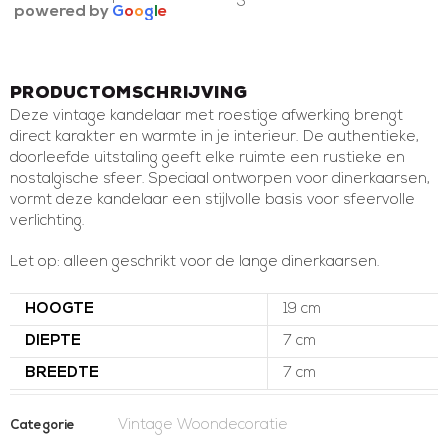
powered by
G
o
o
g
l
e
Productomschrijving
Deze vintage kandelaar met roestige afwerking brengt
direct karakter en warmte in je interieur. De authentieke,
doorleefde uitstaling geeft elke ruimte een rustieke en
nostalgische sfeer. Speciaal ontworpen voor dinerkaarsen,
vormt deze kandelaar een stijlvolle basis voor sfeervolle
verlichting.
Let op: alleen geschrikt voor de lange dinerkaarsen.
HOOGTE
19 cm
DIEPTE
7 cm
BREEDTE
7 cm
Vintage Woondecoratie
Categorie