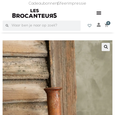
Cadeaubonnen
Sfeerimpressie
0