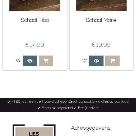
Schaal Tibo
Schaal Mare
€
17,99
€
19,99
Al 25 jaar een vertrouwd adres
Groot aanbod, bijna alles op voorraad
Eigen bezorgdienst
Eerlijk advies
Adresgegevens