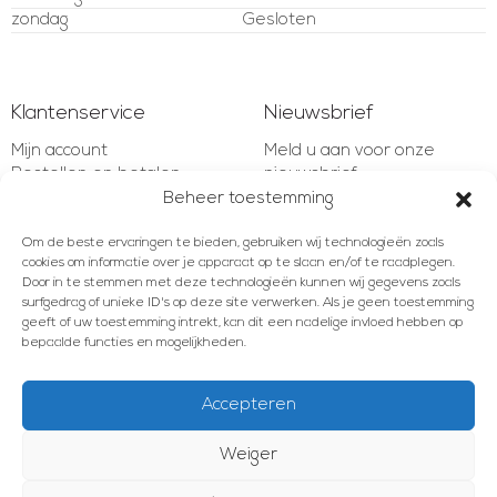
zondag
Gesloten
Klantenservice
Nieuwsbrief
Mijn account
Meld u aan voor onze
Bestellen en betalen
nieuwsbrief
Verzenden en retourneren
Beheer toestemming
Garantie en bepalingen
E-mailadres
Klachten en geschillen
Om de beste ervaringen te bieden, gebruiken wij technologieën zoals
cookies om informatie over je apparaat op te slaan en/of te raadplegen.
Contact
Door in te stemmen met deze technologieën kunnen wij gegevens zoals
surfgedrag of unieke ID's op deze site verwerken. Als je geen toestemming
AANMELDEN
geeft of uw toestemming intrekt, kan dit een nadelige invloed hebben op
bepaalde functies en mogelijkheden.
Accepteren
Meld u aan voor onze nieuwsbrief!
Weiger
E-mailadres
© 2012 - 2026 Les Brocanteurs
Algemene voorwaarden
Privacy Policy
Cookiebeleid