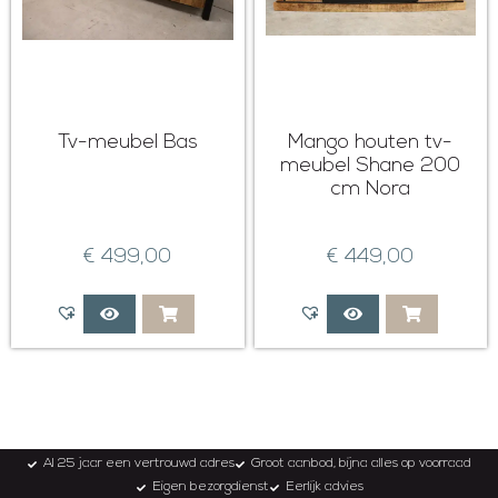
Tv-meubel Bas
Mango houten tv-
meubel Shane 200
cm Nora
€
499,00
€
449,00
Al 25 jaar een vertrouwd adres
Groot aanbod, bijna alles op voorraad
Eigen bezorgdienst
Eerlijk advies