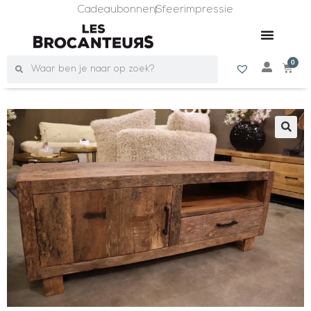
Cadeaubonnen
Sfeerimpressie
0