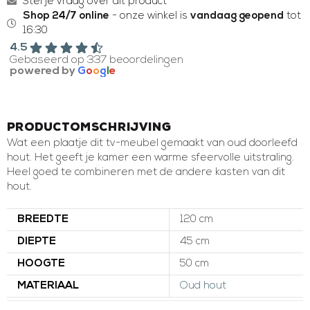
Stel je vraag over dit product
Shop 24/7 online
- onze winkel is
vandaag geopend
tot
16:30
4.5
Gebaseerd op 337 beoordelingen
powered by
G
o
o
g
l
e
Productomschrijving
Wat een plaatje dit tv-meubel gemaakt van oud doorleefd
hout. Het geeft je kamer een warme sfeervolle uitstraling.
Heel goed te combineren met de andere kasten van dit
hout.
BREEDTE
120 cm
DIEPTE
45 cm
HOOGTE
50 cm
MATERIAAL
Oud hout