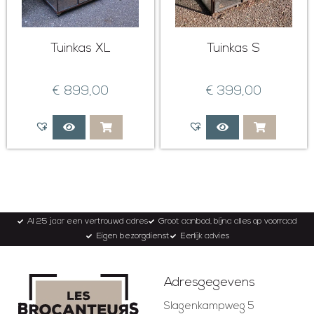
Tuinkas XL
Tuinkas S
€
899,00
€
399,00
Al 25 jaar een vertrouwd adres
Groot aanbod, bijna alles op voorraad
Eigen bezorgdienst
Eerlijk advies
Adresgegevens
Slagenkampweg 5