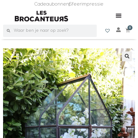
Cadeaubonnen
Sfeerimpressie
0