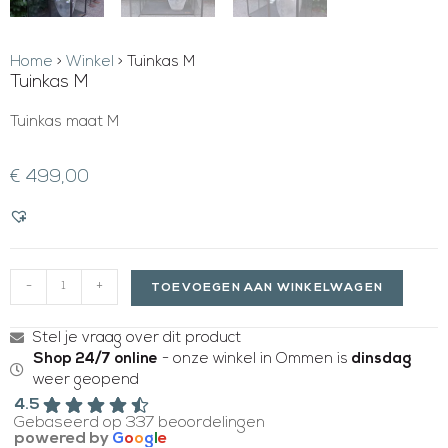
Home
>
Winkel
>
Tuinkas M
Tuinkas M
Tuinkas maat M
€
499,00
-
+
TOEVOEGEN AAN WINKELWAGEN
Stel je vraag over dit product
Shop 24/7 online
- onze winkel in Ommen is
dinsdag
weer geopend
4.5
Gebaseerd op 337 beoordelingen
powered by
G
o
o
g
l
e