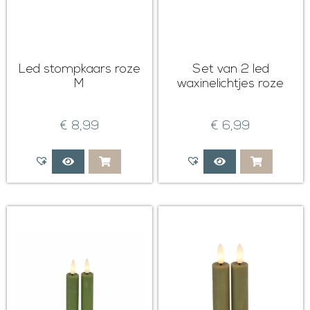
Led stompkaars roze
Set van 2 led
M
waxinelichtjes roze
€
8,99
€
6,99