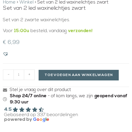
Home
>
Winkel
>
Set van 2 led waxinelichtjes zwart
Set van 2 led waxinelichtjes zwart
Set van 2 zwarte waxinelichtjes.
Voor
15:00u
besteld, vandaag
verzonden!
€
6,99
-
+
TOEVOEGEN AAN WINKELWAGEN
Stel je vraag over dit product
Shop 24/7 online
- of kom langs, we zijn
geopend vanaf
9:30 uur
4.5
Gebaseerd op 337 beoordelingen
powered by
G
o
o
g
l
e