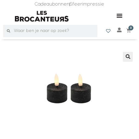
Cadeaubonnen
Sfeerimpressie
0