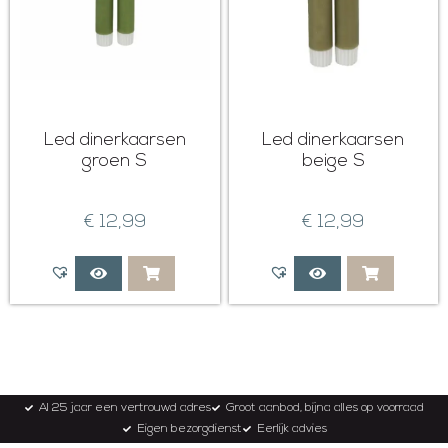
Led dinerkaarsen
Led dinerkaarsen
groen S
beige S
€
12,99
€
12,99
Al 25 jaar een vertrouwd adres
Groot aanbod, bijna alles op voorraad
Eigen bezorgdienst
Eerlijk advies