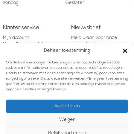
zondag
Gesloten
Klantenservice
Nieuwsbrief
Mijn account
Meld u aan voor onze
Bestellen en betalen
nieuwsbrief
Verzenden en retourneren
Beheer toestemming
Garantie en bepalingen
E-mailadres
Om de beste ervaringen te bieden, gebruiken wij technologieën zoals
Klachten en geschillen
cookies om informatie over je apparaat op te slaan en/of te raadplegen.
Contact
Door in te stemmen met deze technologieën kunnen wij gegevens zoals
surfgedrag of unieke ID's op deze site verwerken. Als je geen toestemming
AANMELDEN
geeft of uw toestemming intrekt, kan dit een nadelige invloed hebben op
bepaalde functies en mogelijkheden.
Accepteren
Meld u aan voor onze nieuwsbrief!
Weiger
E-mailadres
© 2012 - 2026 Les Brocanteurs
Algemene voorwaarden
Privacy Policy
Cookiebeleid
Bekijk voorkeuren