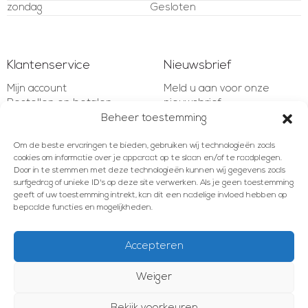
zondag
Gesloten
Klantenservice
Nieuwsbrief
Mijn account
Meld u aan voor onze
Bestellen en betalen
nieuwsbrief
Verzenden en retourneren
Beheer toestemming
Garantie en bepalingen
E-mailadres
Klachten en geschillen
Om de beste ervaringen te bieden, gebruiken wij technologieën zoals
cookies om informatie over je apparaat op te slaan en/of te raadplegen.
Contact
Door in te stemmen met deze technologieën kunnen wij gegevens zoals
surfgedrag of unieke ID's op deze site verwerken. Als je geen toestemming
AANMELDEN
geeft of uw toestemming intrekt, kan dit een nadelige invloed hebben op
bepaalde functies en mogelijkheden.
Accepteren
Meld u aan voor onze nieuwsbrief!
Weiger
E-mailadres
© 2012 - 2026 Les Brocanteurs
Algemene voorwaarden
Privacy Policy
Cookiebeleid