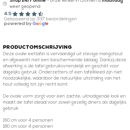
Shop 24/7 online
- onze winkel in Ommen is
maandag
weer geopend
4.5
Gebaseerd op 337 beoordelingen
powered by
G
o
o
g
l
e
Productomschrijving
Deze ovale eettafel is vervaardigd uit stevige mangohout
en afgewerkt met een beschermende laklaag. Dankzij deze
afwerking is de tafel gebruiksvriendelijk en geschikt voor
dagelijks gebruik. Onderzetters of een tafelkleed zijn niet
noodzakelijke, waardoor de natuurlijke uitstraling van het
hout volledig tot zijn recht komt.
De ovale vorm zorgt voor een zachte, uitnodigende look en
maakt de tafel ideaal voor zowel gezellig diners als dagelijks
gebruik.
160 cm voor 4 personen
180 cm voor 4 personen