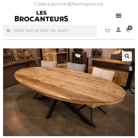
Cadeaubonnen
Sfeerimpressie
0