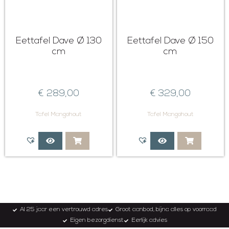
Eettafel Dave Ø 130
Eettafel Dave Ø 150
cm
cm
€
289,00
€
329,00
Tafel Mangohout
Tafel Mangohout
Al 25 jaar een vertrouwd adres
Groot aanbod, bijna alles op voorraad
Eigen bezorgdienst
Eerlijk advies