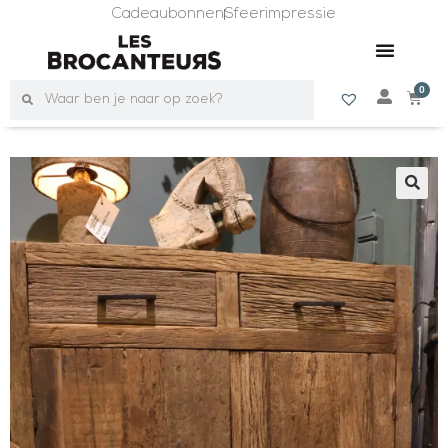
Cadeaubonnen
Sfeerimpressie
0