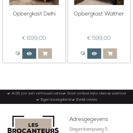
Opbergkast Delhi
Opbergkast Walther
€
699,00
€
599,00
Al 25 jaar een vertrouwd adres
Groot aanbod, bijna alles op voorraad
Eigen bezorgdienst
Eerlijk advies
Adresgegevens
Slagenkampweg 5