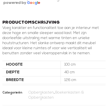
powered by
G
o
o
g
l
e
Productomschrijving
Voeg karakter en functionaliteit toe aan je interieur met
deze hoge en smalle sleeper wood kast. Met zijn
doorleefde uitstraling met warme tinten en unieke
houtstructuren. Het slanke ontwerp maakt dit meubel
ideaal voor kleine ruimtes of voor wie verticaliteit wil
benutten zonder veel vloeroppervlak in te nemen.
HOOGTE
100 cm
DIEPTE
40 cm
BREEDTE
126 cm
Opbergkasten
Boekenkasten &
Categorieën
,
Opbergkasten