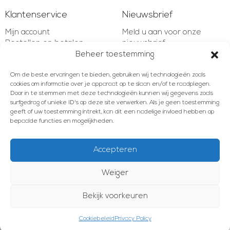
Klantenservice
Nieuwsbrief
Mijn account
Meld u aan voor onze
Bestellen en betalen
nieuwsbrief
Verzenden en retourneren
Beheer toestemming
Garantie en bepalingen
E-mailadres
Om de beste ervaringen te bieden, gebruiken wij technologieën zoals
Klachten en geschillen
cookies om informatie over je apparaat op te slaan en/of te raadplegen.
Contact
Door in te stemmen met deze technologieën kunnen wij gegevens zoals
surfgedrag of unieke ID's op deze site verwerken. Als je geen toestemming
AANMELDEN
geeft of uw toestemming intrekt, kan dit een nadelige invloed hebben op
bepaalde functies en mogelijkheden.
Accepteren
Meld u aan voor onze nieuwsbrief!
Weiger
E-mailadres
© 2012 - 2026 Les Brocanteurs
Algemene voorwaarden
Privacy Policy
Cookiebeleid
Bekijk voorkeuren
KVK 04055341
AANMELDEN
Cookiebeleid
Privacy Policy
Deze website is gerealiseerd door Webzuiver