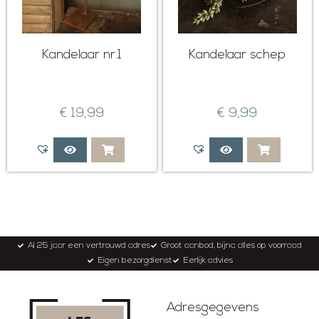
Kandelaar nr.1
Kandelaar schep
€
19,99
€
9,99
Al 25 jaar een vertrouwd adres
Groot aanbod, bijna alles op voorraad
Eigen bezorgdienst
Eerlijk advies
Adresgegevens