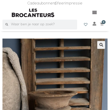
Cadeaubonnen
Sfeerimpressie
0