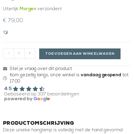
Uiterlijk
Morgen
verzonden!
€
79,00
-
+
TOEVOEGEN AAN WINKELWAGEN
Stel je vraag over dit product
Kom gezellig langs, onze winkel is
vandaag geopend
tot
17:00
4.5
Gebaseerd op 337 beoordelingen
powered by
G
o
o
g
l
e
Productomschrijving
Deze unieke hanglamp is volledig met de hand gevormd