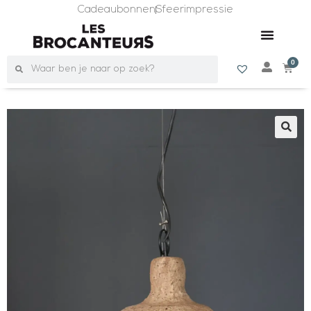
Cadeaubonnen
Sfeerimpressie
0