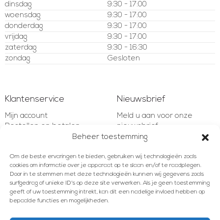
dinsdag
9:30 - 17:00
woensdag
9:30 - 17:00
donderdag
9:30 - 17:00
vrijdag
9:30 - 17:00
zaterdag
9:30 - 16:30
zondag
Gesloten
Klantenservice
Nieuwsbrief
Mijn account
Meld u aan voor onze
Bestellen en betalen
nieuwsbrief
Verzenden en retourneren
Beheer toestemming
Garantie en bepalingen
E-mailadres
Om de beste ervaringen te bieden, gebruiken wij technologieën zoals
Klachten en geschillen
cookies om informatie over je apparaat op te slaan en/of te raadplegen.
Contact
Door in te stemmen met deze technologieën kunnen wij gegevens zoals
surfgedrag of unieke ID's op deze site verwerken. Als je geen toestemming
AANMELDEN
geeft of uw toestemming intrekt, kan dit een nadelige invloed hebben op
bepaalde functies en mogelijkheden.