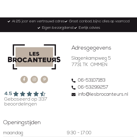
Al 25 jaar een vertrouwd adres
Groot aanbod, bijna alles op voorraad
Eigen bezorgdienst
Eerlijk advies
Adresgegevens
Slagenkampweg 5
7731 TK OMMEN
06-53107183
06-53299257
4.5
info@lesbrocanteurs.nl
Gebaseerd op 337
beoordelingen
Openingstijden
maandag
9:30 - 17:00