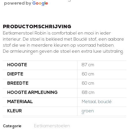
powered by
G
o
o
g
l
e
Productomschrijving
Eetkamerstoel Robin is comfortabel en mooi in ieder
interieur. De stoel is bekleed met Bouclé stof, een aaibare
stof die we in meerdere kleuren op voorraad hebben.
De armleuningen geven de stoel een extra luxe uitstraling.
HOOGTE
87 cm
DIEPTE
60 cm
BREEDTE
60 cm
HOOGTE ARMLEUNING
68 cm
MATERIAAL
Metaal
,
bouclé
KLEUR
groen
Eetkamerstoelen
Categorie