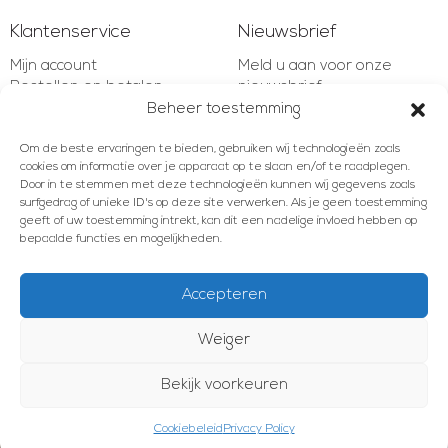
Klantenservice
Nieuwsbrief
Mijn account
Meld u aan voor onze
Bestellen en betalen
nieuwsbrief
Verzenden en retourneren
Beheer toestemming
Garantie en bepalingen
E-mailadres
Om de beste ervaringen te bieden, gebruiken wij technologieën zoals
Klachten en geschillen
cookies om informatie over je apparaat op te slaan en/of te raadplegen.
Contact
Door in te stemmen met deze technologieën kunnen wij gegevens zoals
surfgedrag of unieke ID's op deze site verwerken. Als je geen toestemming
AANMELDEN
geeft of uw toestemming intrekt, kan dit een nadelige invloed hebben op
bepaalde functies en mogelijkheden.
Accepteren
Meld u aan voor onze nieuwsbrief!
Weiger
E-mailadres
© 2012 - 2026 Les Brocanteurs
Algemene voorwaarden
Privacy Policy
Cookiebeleid
Bekijk voorkeuren
KVK 04055341
AANMELDEN
Cookiebeleid
Privacy Policy
Deze website is gerealiseerd door Webzuiver