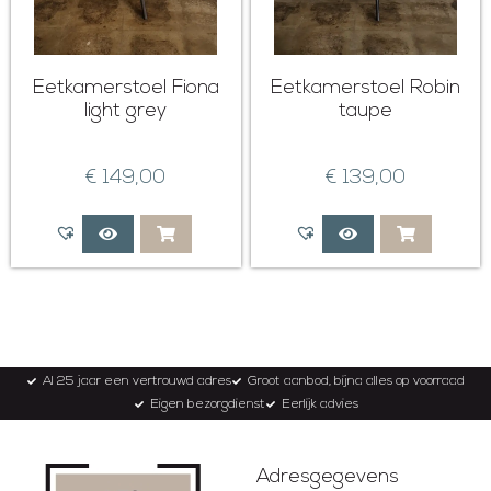
Eetkamerstoel Fiona
Eetkamerstoel Robin
light grey
taupe
€
149,00
€
139,00
Al 25 jaar een vertrouwd adres
Groot aanbod, bijna alles op voorraad
Eigen bezorgdienst
Eerlijk advies
Adresgegevens