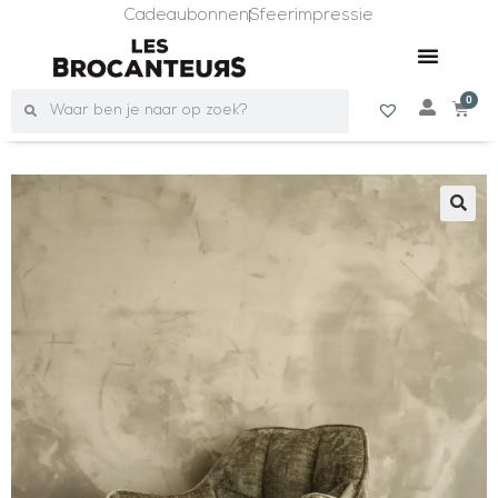
Cadeaubonnen
Sfeerimpressie
0