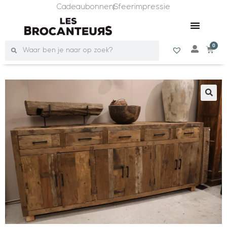
Cadeaubonnen
Sfeerimpressie
0