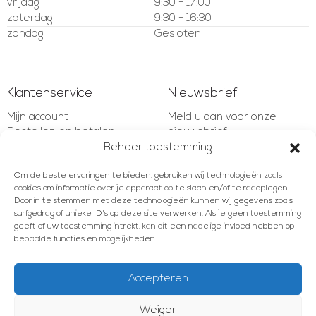
vrijdag
9:30 - 17:00
zaterdag
9:30 - 16:30
zondag
Gesloten
Klantenservice
Nieuwsbrief
Mijn account
Meld u aan voor onze
Bestellen en betalen
nieuwsbrief
Verzenden en retourneren
Beheer toestemming
Garantie en bepalingen
E-mailadres
Klachten en geschillen
Om de beste ervaringen te bieden, gebruiken wij technologieën zoals
cookies om informatie over je apparaat op te slaan en/of te raadplegen.
Contact
Door in te stemmen met deze technologieën kunnen wij gegevens zoals
surfgedrag of unieke ID's op deze site verwerken. Als je geen toestemming
AANMELDEN
geeft of uw toestemming intrekt, kan dit een nadelige invloed hebben op
bepaalde functies en mogelijkheden.
Accepteren
Meld u aan voor onze nieuwsbrief!
Weiger
E-mailadres