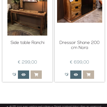
Side table Ranchi
Dressoir Shane 200
cm Nora
€
299,00
€
699,00
Al 25 jaar een vertrouwd adres
Groot aanbod, bijna alles op voorraad