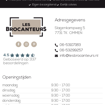
Eigen bezorgdienst
Eerlijk advies
Adresgegevens
Slagenkampweg 5
7731 TK OMMEN
06-53107183
06-53299257
4.5
info@lesbrocanteurs.nl
Gebaseerd op 337
beoordelingen
Openingstijden
maandag
9:30 - 17:00
dinsdag
9:30 - 17:00
woensdag
9:30 - 17:00
donderdag
9:30 - 17:00