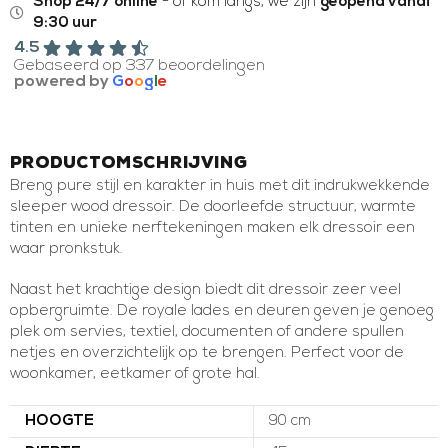
Shop 24/7 online
- of kom langs, we zijn
geopend vanaf
9:30 uur
4.5
Gebaseerd op 337 beoordelingen
powered by
G
o
o
g
l
e
Productomschrijving
Breng pure stijl en karakter in huis met dit indrukwekkende
sleeper wood dressoir. De doorleefde structuur, warmte
tinten en unieke nerftekeningen maken elk dressoir een
waar pronkstuk.
Naast het krachtige design biedt dit dressoir zeer veel
opbergruimte. De royale lades en deuren geven je genoeg
plek om servies, textiel, documenten of andere spullen
netjes en overzichtelijk op te brengen. Perfect voor de
woonkamer, eetkamer of grote hal.
HOOGTE
90 cm