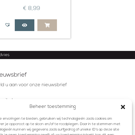
€
8,99
advies
euwsbrief
ld u aan voor onze nieuwsbrief
mailadres
Beheer toestemming
ervaringen te bieden, gebruiken wij technologieën zoals cookies om
AANMELDEN
ver je apparaat op te slaan en/of te raadplegen. Door in te stemmen met
ogieën kunnen wij gegevens zoals surfgedrag of unieke ID's op deze site