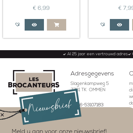
€
6,99
€
7,9
Al 25 jaar een vertrouwd adres
Adresgegevens
O
Slagenkampweg 5
m
7731 TK OMMEN
d
w
d
06-53107183
v
06-53299257
z
4.5
info@lesbrocanteurs.nl
z
Gebaseerd op 337
beoordelingen
Meld u aan voor onze nieuwsbrief!