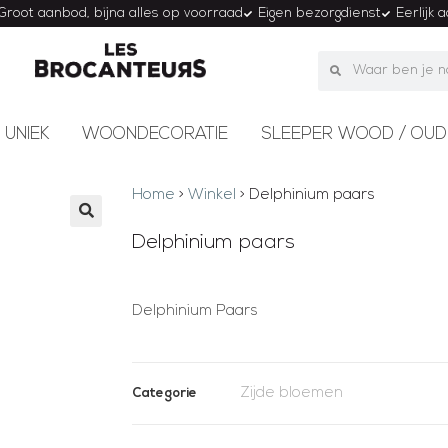
Groot aanbod, bijna alles op voorraad
Eigen bezorgdienst
Eerlijk 
 UNIEK
WOONDECORATIE
SLEEPER WOOD / OUD
Home
>
Winkel
>
Delphinium paars
Delphinium paars
Delphinium Paars
Zijde bloemen
Categorie