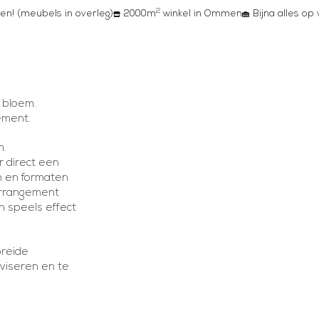
2
en! (meubels in overleg)
2000m
winkel in Ommen
Bijna alles op
 bloem.
ement.
n.
r direct een
ren en formaten
arrangement
en speels effect
breide
dviseren en te