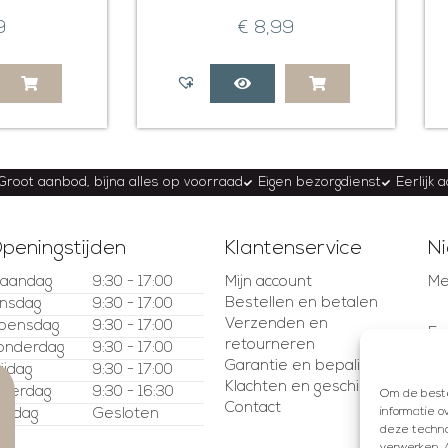
9
€
8,99
Groot aanbod, bijna alles op voorraad
Eigen bezorgdienst
Eerlijk 
peningstijden
Klantenservice
Ni
aandag
9:30 - 17:00
Mijn account
Me
Bestellen en betalen
insdag
9:30 - 17:00
Verzenden en
oensdag
9:30 - 17:00
E-
retourneren
onderdag
9:30 - 17:00
Garantie en bepalingen
rijdag
9:30 - 17:00
Klachten en geschillen
aterdag
9:30 - 16:30
Om de beste 
Contact
informatie o
ondag
Gesloten
deze technol