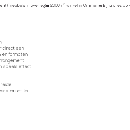
2
en! (meubels in overleg)
2000m
winkel in Ommen
Bijna alles op
n.
r direct een
ren en formaten
arrangement
en speels effect
breide
dviseren en te