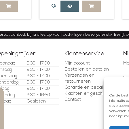
Groot aanbod, bijna alles op voorraad
Eigen bezorgdienst
Eerlijk 
peningstijden
Klantenservice
Ni
aandag
9:30 - 17:00
Mijn account
Me
Bestellen en betalen
insdag
9:30 - 17:00
Verzenden en
oensdag
9:30 - 17:00
E-
retourneren
onderdag
9:30 - 17:00
Garantie en bepalingen
rijdag
9:30 - 17:00
Klachten en geschillen
aterdag
9:30 - 16:30
Om de beste 
Contact
informatie o
ondag
Gesloten
deze technol
verwerken. A
nadelige in