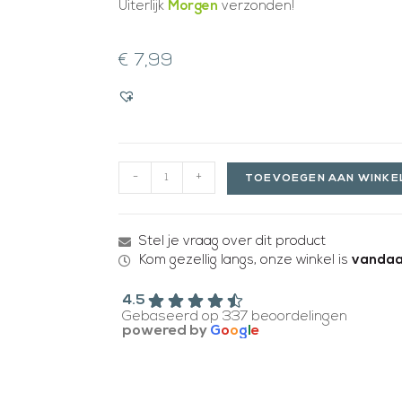
Uiterlijk
Morgen
verzonden!
€
7,99
-
+
TOEVOEGEN AAN WINK
Stel je vraag over dit product
Kom gezellig langs, onze winkel is
vandaa
4.5
Gebaseerd op 337 beoordelingen
powered by
G
o
o
g
l
e