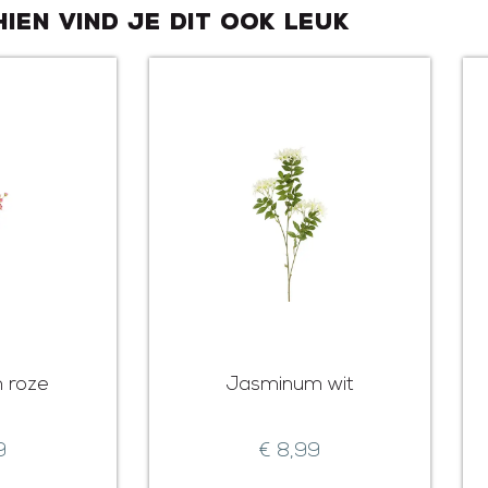
hien vind je dit ook leuk
m roze
Jasminum wit
9
€
8,99