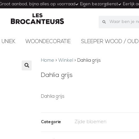
Groot aanbod, bijna alles op voorraad
Eigen bezorgdienst
Eerlijk 
 UNIEK
WOONDECORATIE
SLEEPER WOOD / OUD
Home
>
Winkel
>
Dahlia grijs
Dahlia grijs
Dahlia grijs
Zijde bloemen
Categorie