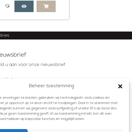
advies
euwsbrief
ld u aan voor onze nieuwsbrief
mailadres
Beheer toestemming
ervaringen te bieden, gebruiken wij technologieën zoals cookies om
AANMELDEN
ver je apparaat op te slaan en/of te raadplegen. Door in te stemmen met
ogieën kunnen wij gegevens zoals surfgedrag of unieke ID's op deze site
ls je geen toestemming geeft of uw toestemming intrekt, kan dit een
vloed hebben op bepaalde functies en mogelijkheden.