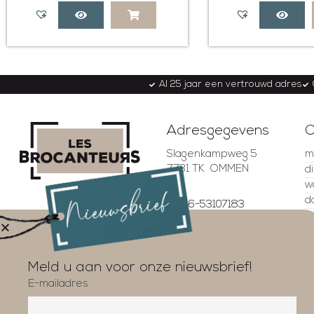
Al 25 jaar een vertrouwd adres
Adresgegevens
O
Slagenkampweg 5
m
7731 TK OMMEN
d
w
d
06-53107183
v
06-53299257
z
4.5
info@lesbrocanteurs.nl
z
Gebaseerd op 337
beoordelingen
Meld u aan voor onze nieuwsbrief!
E-mailadres