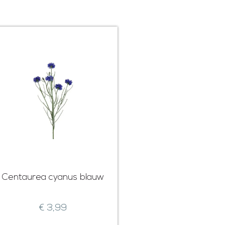
Centaurea cyanus blauw
€
3,99