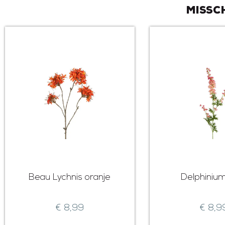
Missc
Beau Lychnis oranje
Delphiniu
€
8,99
€
8,9